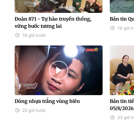
Đoàn 871 - Tự hào truyền thống,
Bản tin Q
vững bước tương lai
19 giờ t
18 giờ trước
Dòng nhựa trắng vùng biên
Bản tin t
05/8/2026
22 giờ trước
23 giờ t