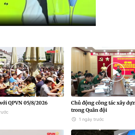
với QPVN 05/8/2026
Chủ động công tác xây dự
trong Quân đội
rước
1 ngày trước