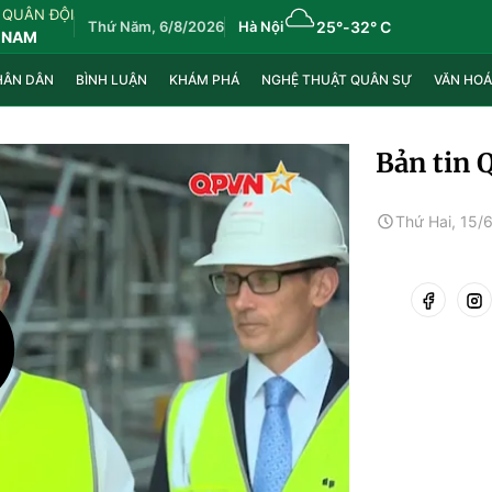
 QUÂN ĐỘI
Thứ Năm, 6/8/2026
Hà Nội
25°
-
32° C
 NAM
HÂN DÂN
BÌNH LUẬN
KHÁM PHÁ
NGHỆ THUẬT QUÂN SỰ
VĂN HOÁ
Bản tin 
Thứ Hai, 15/