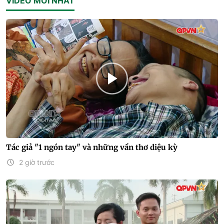
VIDEO MỚI NHẤT
Tác giả "1 ngón tay" và những vần thơ diệu kỳ
2 giờ trước