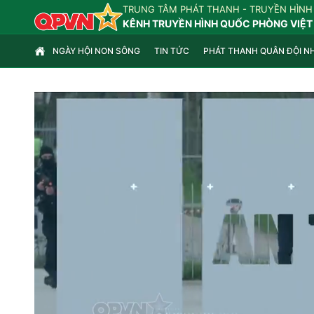
TRUNG TÂM PHÁT THANH - TRUYỀN HÌNH
KÊNH TRUYỀN HÌNH QUỐC PHÒNG VIỆT
NGÀY HỘI NON SÔNG
TIN TỨC
PHÁT THANH QUÂN ĐỘI N