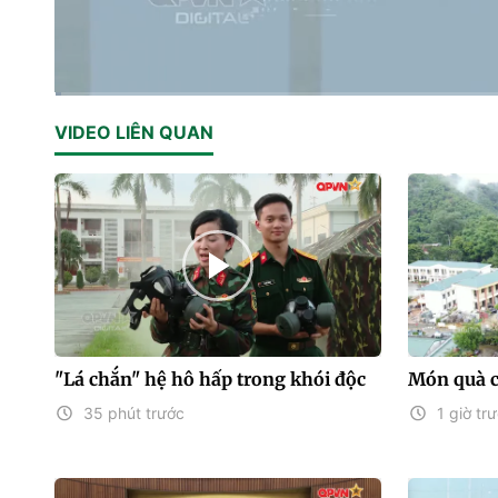
Current
0:01
/
Duration
12:36
VIDEO LIÊN QUAN
Time
"Lá chắn" hệ hô hấp trong khói độc
Món quà 
35 phút trước
1 giờ tr