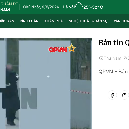
 QUÂN ĐỘI
Chủ Nhật, 9/8/2026
Hà Nội
25°
-
32° C
 NAM
HÂN DÂN
BÌNH LUẬN
KHÁM PHÁ
NGHỆ THUẬT QUÂN SỰ
VĂN HOÁ
Bản tin 
Thứ Năm, 7/
QPVN - Bản 