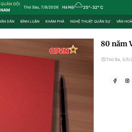
 QUÂN ĐỘI
Thứ Sáu, 7/8/2026
Hà Nội
25°
-
32° C
 NAM
HÂN DÂN
BÌNH LUẬN
KHÁM PHÁ
NGHỆ THUẬT QUÂN SỰ
VĂN HOÁ
80 năm V
Thứ Ba, 5/5/