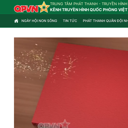
TRUNG TÂM PHÁT THANH - TRUYỀN HÌNH
KÊNH TRUYỀN HÌNH QUỐC PHÒNG VIỆT
NGÀY HỘI NON SÔNG
TIN TỨC
PHÁT THANH QUÂN ĐỘI N