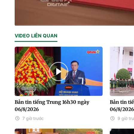
Current
0:01
/
Duration
32:27
VIDEO LIÊN QUAN
Time
Bản tin tiếng Trung 16h30 ngày
Bản tin t
06/8/2026
06/8/2026
7 giờ trước
9 giờ tr